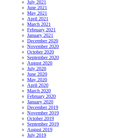
July 2021
June 2021
May 2021
April 2021
March 2021
February 2021
January 2021
December 2020
November 2020
October 2020
September 2020
August 2020
July 2020
June 2020
May 2020
April 2020
March 2020
February 2020
January 2020
December 2019
November 2019
October 2019
September 2019
August 2019
July 2019