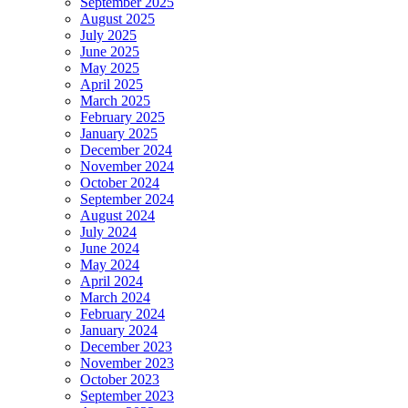
September 2025
August 2025
July 2025
June 2025
May 2025
April 2025
March 2025
February 2025
January 2025
December 2024
November 2024
October 2024
September 2024
August 2024
July 2024
June 2024
May 2024
April 2024
March 2024
February 2024
January 2024
December 2023
November 2023
October 2023
September 2023