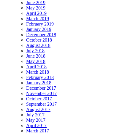
June 2019
May 2019
April 2019
March 2019
February 2019
January 2019
December 2018
October 2018
August 2018
July 2018
June 2018
May 2018
April 2018
March 2018
February 2018
January 2018
December 2017
November 2017
October 2017
September 2017
August 2017
July 2017
May 2017
April 2017
March 2017