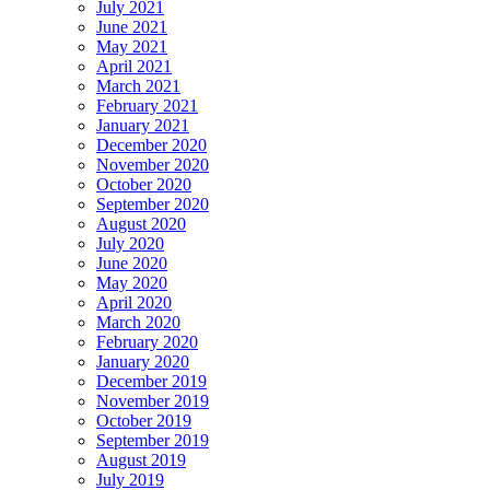
July 2021
June 2021
May 2021
April 2021
March 2021
February 2021
January 2021
December 2020
November 2020
October 2020
September 2020
August 2020
July 2020
June 2020
May 2020
April 2020
March 2020
February 2020
January 2020
December 2019
November 2019
October 2019
September 2019
August 2019
July 2019