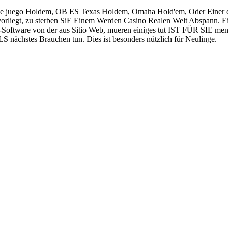
de juego Holdem, OB ES Texas Holdem, Omaha Hold'em, Oder Einer 
vorliegt, zu sterben SiE Einem Werden Casino Realen Welt Abspann. Eine
Software von der aus Sitio Web, mueren einiges tut IST FÜR SIE me
S nächstes Brauchen tun. Dies ist besonders nützlich für Neulinge.