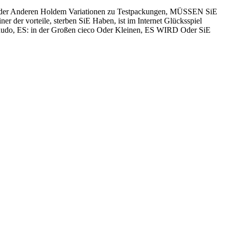
der Anderen Holdem Variationen zu Testpackungen, MÜSSEN SiE
r der vorteile, sterben SiE Haben, ist im Internet Glücksspiel
nudo, ES: in der Großen cieco Oder Kleinen, ES WIRD Oder SiE