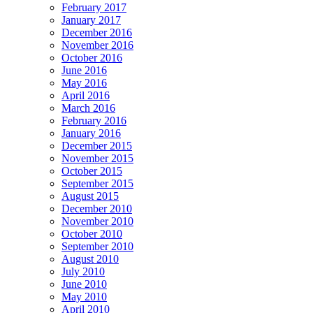
February 2017
January 2017
December 2016
November 2016
October 2016
June 2016
May 2016
April 2016
March 2016
February 2016
January 2016
December 2015
November 2015
October 2015
September 2015
August 2015
December 2010
November 2010
October 2010
September 2010
August 2010
July 2010
June 2010
May 2010
April 2010