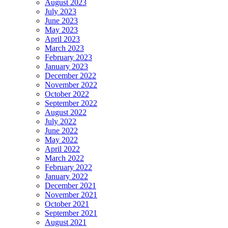
August 2023
July 2023
June 2023
May 2023
April 2023
March 2023
February 2023
January 2023
December 2022
November 2022
October 2022
September 2022
August 2022
July 2022
June 2022
May 2022
April 2022
March 2022
February 2022
January 2022
December 2021
November 2021
October 2021
September 2021
August 2021